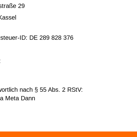
straße 29
Kassel
steuer-ID: DE 289 828 376
:
0151 / 232 8 15 12
:
hallo@christina-dann.de
ortlich nach § 55 Abs. 2 RStV:
ina Meta Dann